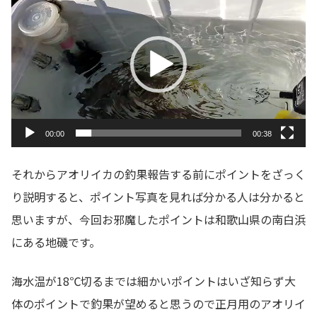
画
プ
レ
ー
ヤ
ー
00:00
00:38
それからアオリイカの釣果報告する前にポイントをざっく
り説明すると、ポイント写真を見れば分かる人は分かると
思いますが、今回お邪魔したポイントは和歌山県の南白浜
にある地磯です。
海水温が18℃切るまでは細かいポイントはいざ知らず大
体のポイントで釣果が望めると思うので正月用のアオリイ