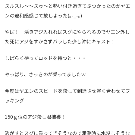
スルスル～～スゥ～と勢い付き過ぎてぶつかったのかヤエ
ンの違和感感じて放しよった(｡-_-｡)
やば！ 活きアジ入れればスグにやられるのでヤエン外し
た死にアジをすかさずバラした少し沖にキャスト！
しばらく待ってロッドを持つと・・・
やっぱり、さっきのが乗ってましたｗ
今度はヤエンのスピードを殺して到達させ軽く合わせてフ
ッキング
150ｇ位のアジ殺し君捕獲！
逃がすとスグに乗ってきそうなので満潮時に水没しそうな