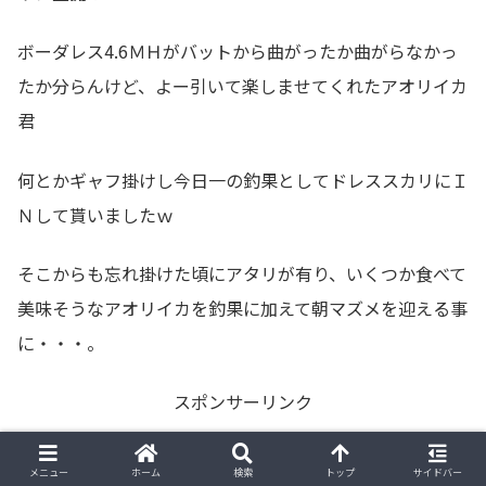
ボーダレス4.6ＭＨがバットから曲がったか曲がらなかっ
たか分らんけど、よー引いて楽しませてくれたアオリイカ
君
何とかギャフ掛けし今日一の釣果としてドレススカリにＩ
Ｎして貰いましたｗ
そこからも忘れ掛けた頃にアタリが有り、いくつか食べて
美味そうなアオリイカを釣果に加えて朝マズメを迎える事
に・・・。
スポンサーリンク
メニュー
ホーム
検索
トップ
サイドバー