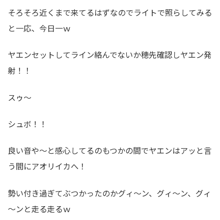
そろそろ近くまで来てるはずなのでライトで照らしてみる
と一応、今日一ｗ
ヤエンセットしてライン絡んでないか穂先確認しヤエン発
射！！
スゥ～
シュボ！！
良い音や～と感心してるのもつかの間でヤエンはアッと言
う間にアオリイカへ！
勢い付き過ぎてぶつかったのかグィ～ン、グィ～ン、グィ
～ンと走る走るｗ