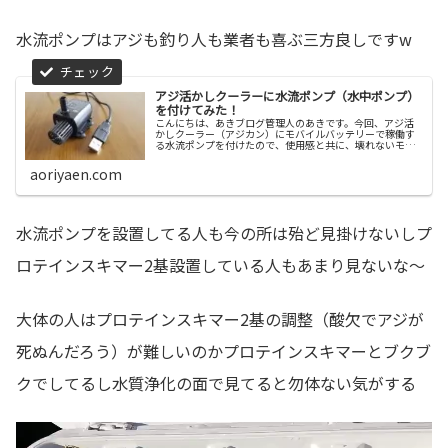
水流ポンプはアジも釣り人も業者も喜ぶ三方良しですw
アジ活かしクーラーに水流ポンプ（水中ポンプ）
を付けてみた！
こんにちは、あきブログ管理人のあきです。今回、アジ活
かしクーラー（アジカン）にモバイルバッテリーで稼働す
る水流ポンプを付けたので、使用感と共に、壊れないモバ
イル...
aoriyaen.com
水流ポンプを設置してる人も今の所は殆ど見掛けないしプ
ロテインスキマー2基設置している人もあまり見ないな～
大体の人はプロテインスキマー2基の調整（酸欠でアジが
死ぬんだろう）が難しいのかプロテインスキマーとブクブ
クでしてるし水質浄化の面で見てると勿体ない気がする
動