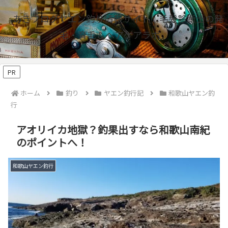
あきブログヤエン釣り情報サイト｜毛髪診断士の発
毛・育毛＆ヘアケアラボ
PR
ホーム
釣り
ヤエン釣行記
和歌山ヤエン釣
行
アオリイカ地獄？釣果出すなら和歌山南紀
のポイントへ！
和歌山ヤエン釣行