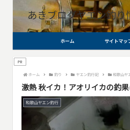
あきブログヤエン釣り
ホーム
サイトマッ
PR
ホーム
釣り
ヤエン釣行記
和歌山ヤ
激熱 秋イカ！アオリイカの釣
和歌山ヤエン釣行