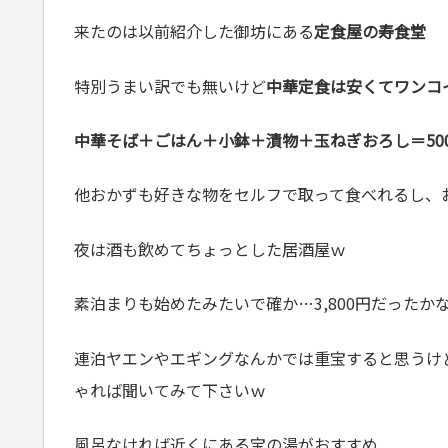
来たのは以前紹介した御坊にある
定食屋の寿食堂
特別うまい訳でも無いけど
中華定食は安くてワンコイ
中華そば＋ごはん＋小鉢＋漬物＋玉ねぎおろし＝50
他おかずも好きな物をセルフで取って食べれるし、
夜は酒も飲めてちょっとした居酒屋ｗ
素泊まりも始めたみたいで確か…3,800円だった
連泊ヤエンやエギングなんかでは重宝すると思うけ
ゃれば聞いてみて下さいｗ
風呂なければ近くにある宝の湯がおすすめ