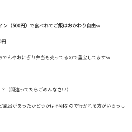
ン（500円）
で食べれて
ご飯はおかわり自由
ｗ
0円
おでんやおにぎり弁当も売ってるので重宝してますｗ
かな？（間違ってたらごめんなさい）
ど風呂があったかどうかは不明なので行かれる方がいらっし