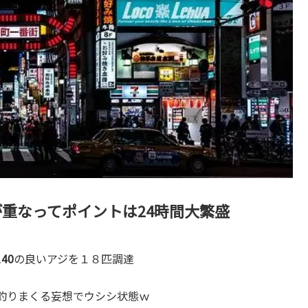
重なってポイントは24時間大繁盛
40
の良いアジを１８匹調達
釣りまくる妄想でウシシ状態ｗ