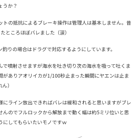
ょうか？
ットの抵抗によるブレーキ操作は管理人は基本しません。昔
したところほぼバレました（涙）
ン釣りの場合はドラグで対応するようにしています。
んで噴射させますが海水を吐き切り次の海水を吸って吐くま
がありアオリイカが1/100秒止まった瞬間にヤエンは止ま
れん）
様にライン放出できればバレは緩和されると思いますがブレ
せんのでフルロックから解放まで動く幅は約5ミリ位いと思
うにしてもらいたいモノですｗ