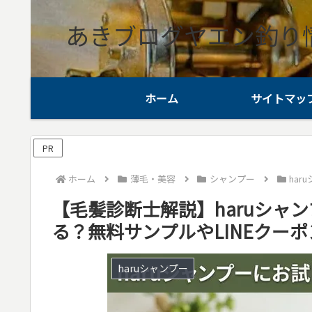
あきブログヤエン釣り
ホーム
サイトマッ
PR
ホーム
薄毛・美容
シャンプー
har
【毛髪診断士解説】haruシャ
る？無料サンプルやLINEクー
haruシャンプー