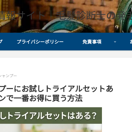
情報サイト｜毛髪診断士の発
プ
プライバシーポリシー
免責事項
uシャンプー
ンプーにお試しトライアルセットあ
ポンで一番お得に買う方法