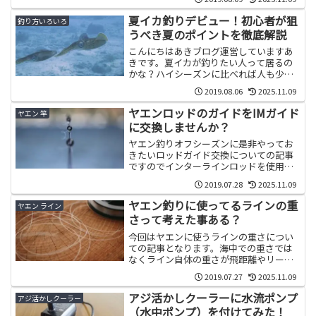
ブな釣りスニーカーで...
夏イカ釣りデビュー！初心者が狙
釣り方いろいろ
うべき夏のポイントを徹底解説
こんにちはあきブログ運営していますあ
きです。夏イカが釣りたい人って居るの
かな？ハイシーズンに比べれば人も少な
く当たれば良型が出るのが夏イカ釣りで
2019.08.06
2025.11.09
すが、殆どの人が...
ヤエンロッドのガイドをIMガイド
ヤエン 竿
に交換しませんか？
ヤエン釣りオフシーズンに是非やってお
きたいロッドガイド交換についての記事
ですのでインターラインロッドを使用し
てる人はスルーして下さいねｗ次のヤエ
2019.07.28
2025.11.09
ンシーズンにはア...
ヤエン釣りに使ってるラインの重
ヤエン ライン
さって考えた事ある？
今回はヤエンに使うラインの重さについ
ての記事となります。海中での重さでは
なくライン自体の重さが飛距離やリール
性能にどれほどの影響があるのかって視
2019.07.27
2025.11.09
点です。ラインを...
アジ活かしクーラーに水流ポンプ
アジ活かしクーラー
（水中ポンプ）を付けてみた！