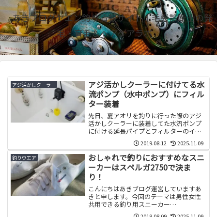
あきブログヤエン釣り情報サイト｜毛髪診断士の発
毛・育毛＆ヘアケアラボ
アジ活かしクーラーに付けてる水
アジ活かしクーラー
流ポンプ（水中ポンプ）にフィル
ター装着
先日、夏アオリを釣りに行った際のアジ
活かしクーラーに装着してた水流ポンプ
に付ける延長パイプとフィルターのイン
プレですｗもともとの狙いはプロテイン
2019.08.12
2025.11.09
スキマーの排出口...
おしゃれで釣りにおすすめなスニ
釣りウエア
ーカーはスペルガ2750で決ま
り！
こんにちはあきブログ運営していますあ
きと申します。今回のテーマは男性女性
共用できる釣り用スニーカー
SUPERUGA（スペルガ）おしゃれでセレ
2019.08.09
2025.11.09