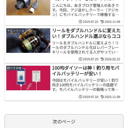
こんにちは、あきブログ管理人のあきで
す。今回、アジ活かしクーラー（アジカ
ン）にモバイルバッテリーで稼働する水
流ポンプを付けたので、使用感と共に、
2019.07.23
2025.11.09
壊れないモバイル...
リールをダブルハンドルに変えた
ヤエンリール
い！ダブルハンドル選ぶならココ
リールをダブルハンドルに変えよう！リ
ールのダブルハンドル化はレバーブレー
キリールを使用されてる人がやっている
カスタマイズですね！私の知る所ではエ
2019.07.20
2026.02.22
ギングは基よりシ...
100均ダイソーは神！釣り用モバ
釣りその他
イルバッテリーが安い！
今回はモバイルバッテリーが安い！釣り
向き100均モバイルバッテリーの話題で
す。モバイルバッテリーの価格って年々
安くなってきてますが需要が増えてるの
2019.07.16
2025.11.09
が一番の理由で有るかもしれませんね最
近ではダイソーやセリアなど100均でも普
通に販売されていて驚かされますよね
次のページ