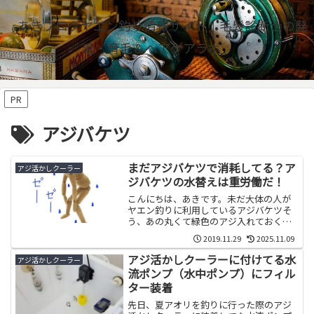
あきブログヤエン釣り情報サイト｜毛髪診断士の発
毛・育毛＆ヘアケアラボ
PR
アジバケツ
まだアジバケツで消耗してる？ア
アジ活かしクーラー
ジバケツの水替えは重労働だ！
こんにちは、あきです。未だ大体の人が
ヤエン釣りに利用しているアジバケツそ
う、あの丸くて緑色のアジ入れておく為
のバケツですｗ私もアジ活かしクーラー
2019.11.29
2025.11.09
を使うまでは、ア...
アジ活かしクーラーに付けてる水
アジ活かしクーラー
流ポンプ（水中ポンプ）にフィル
ター装着
先日、夏アオリを釣りに行った際のアジ