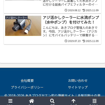
活かしクーラーに装着してた水流ポンプ
に付ける延長パイプとフィルターのイン
プレですｗもともとの狙いはプロテイン
2019.08.12
2025.11.09
スキマーの排出口...
アジ活かしクーラーに水流ポンプ
アジ活かしクーラー
（水中ポンプ）を付けてみた！
こんにちは、あきブログ管理人のあきで
す。今回、アジ活かしクーラー（アジカ
ン）にモバイルバッテリーで稼働する水
流ポンプを付けたので、使用感と共に、
2019.07.23
2025.11.09
壊れないモバイル...
会社概要
お問い合わせ
プライバシーポリシー
サイトマップ
© 2018-2026 あきブログヤエン釣り情報サイト｜毛髪診断士の発
毛・育毛＆ヘアケアラボ.