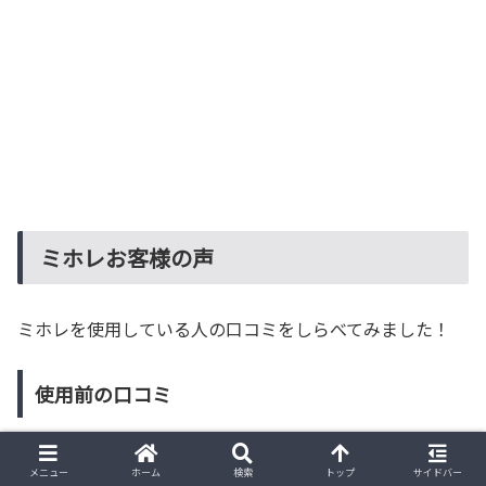
ミホレお客様の声
ミホレを使用している人の口コミをしらべてみました！
使用前の口コミ
メニュー
ホーム
検索
トップ
サイドバー
ミホレ（MIHORE）の育毛剤は抜け毛に効果あり