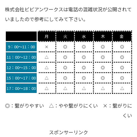
株式会社ビビアンワークスは電話の混雑状況が公開されて
いましたので参考にしてみて下さい。
月
火
水
木
金
9：00～11：00
×
◎
◎
◎
◎
11：00～12：00
△
◎
◎
◎
◎
12：00～15：00
△
◎
◎
◎
◎
15：00～17：00
△
◎
◎
◎
◎
17：00～18：00
△
△
△
△
△
◎：繋がりやすい △：やや繋がりにくい ×：繋がりに
くい
スポンサーリンク