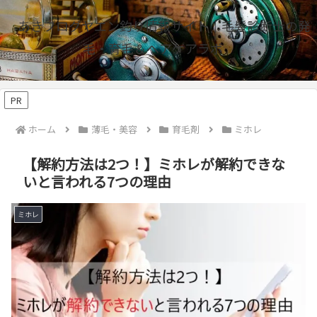
あきブログヤエン釣り情報サイト｜毛髪診断士の発
毛・育毛＆ヘアケアラボ
PR
ホーム
薄毛・美容
育毛剤
ミホレ
【解約方法は2つ！】ミホレが解約できな
いと言われる7つの理由
ミホレ