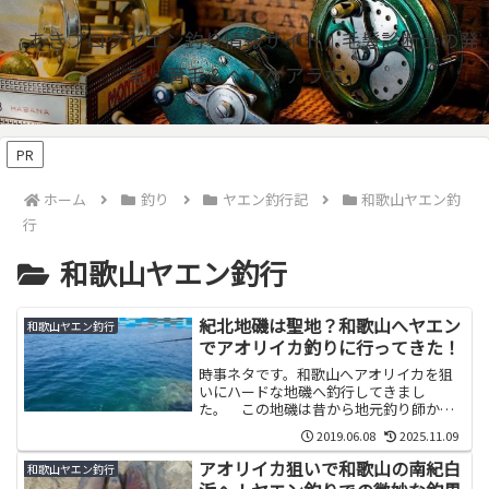
あきブログヤエン釣り情報サイト｜毛髪診断士の発
毛・育毛＆ヘアケアラボ
PR
ホーム
釣り
ヤエン釣行記
和歌山ヤエン釣
行
和歌山ヤエン釣行
紀北地磯は聖地？和歌山へヤエン
和歌山ヤエン釣行
でアオリイカ釣りに行ってきた！
時事ネタです。和歌山へアオリイカを狙
いにハードな地磯へ釣行してきまし
た。 この地磯は昔から地元釣り師から
も愛されてる干潮時のみ渡れる沖磯並に
2019.06.08
2025.11.09
水深が有る地磯です。...
アオリイカ狙いで和歌山の南紀白
和歌山ヤエン釣行