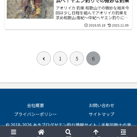
浜へ！ヤエン釣りでの微妙な釣果
アオリイカ 釣果 和歌山での微妙な結末今
回は少し日程を組んでアオリイカ釣果を
求め和歌山 南紀～中紀へヤエン釣りに行
って来ました！先ずは今回のタイトルに
2019.05.18
2025.11.09
もあります...
前
1
5
6
へ
会社概要
お問い合わせ
プライバシーポリシー
サイトマップ
© 2018-2026 あきブログヤエン釣り情報サイト｜毛髪診断士の発
毛・育毛＆ヘアケアラボ.