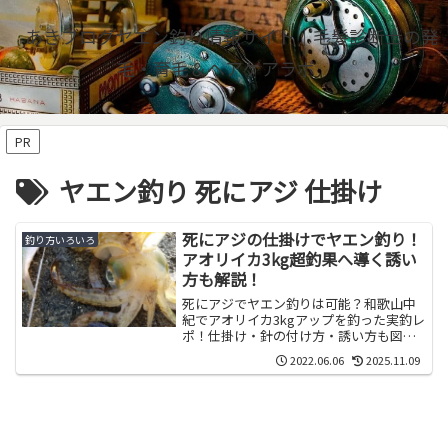
あきブログヤエン釣り情報サイト｜毛髪診断士の発
毛・育毛＆ヘアケアラボ
PR
ヤエン釣り 死にアジ 仕掛け
死にアジの仕掛けでヤエン釣り！
釣り方いろいろ
アオリイカ3kg超釣果へ導く誘い
方も解説！
死にアジでヤエン釣りは可能？和歌山中
紀でアオリイカ3kgアップを釣った実釣レ
ポ！仕掛け・針の付け方・誘い方も図解
で解説。
2022.06.06
2025.11.09